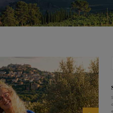
S
o
e