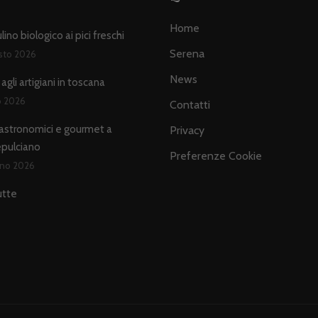
Home
ino biologico ai pici freschi
Serena
sto 2026
News
agli artigiani in toscana
io 2026
Contatti
astronomici e gourmet a
Privacy
pulciano
Preferenze Cookie
gno 2026
utte