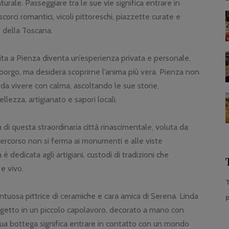
rale. Passeggiare tra le sue vie significa entrare in
orci romantici, vicoli pittoreschi, piazzette curate e
e della Toscana.
isita a Pienza diventa un’esperienza privata e personale,
 borgo, ma desidera scoprirne l’anima più vera. Pienza non
da vivere con calma, ascoltando le sue storie,
llezza, artigianato e sapori locali.
a di questa straordinaria città rinascimentale, voluta da
percorso non si ferma ai monumenti e alle viste
 dedicata agli artigiani, custodi di tradizioni che
e vivo.
alentuosa pittrice di ceramiche e cara amica di Serena. Linda
getto in un piccolo capolavoro, decorato a mano con
la sua bottega significa entrare in contatto con un mondo