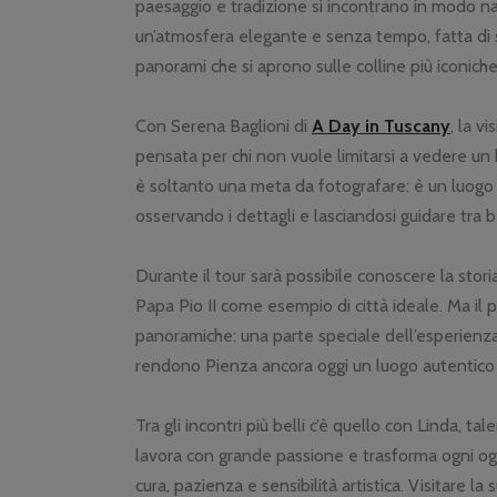
paesaggio e tradizione si incontrano in modo natu
un’atmosfera elegante e senza tempo, fatta di sc
panorami che si aprono sulle colline più iconich
Con Serena Baglioni di
A Day in Tuscany
, la v
pensata per chi non vuole limitarsi a vedere un
è soltanto una meta da fotografare: è un luogo 
osservando i dettagli e lasciandosi guidare tra be
Durante il tour sarà possibile conoscere la stori
Papa Pio II come esempio di città ideale. Ma il 
panoramiche: una parte speciale dell’esperienza è
rendono Pienza ancora oggi un luogo autentico 
Tra gli incontri più belli c’è quello con Linda, t
lavora con grande passione e trasforma ogni og
cura, pazienza e sensibilità artistica. Visitare 