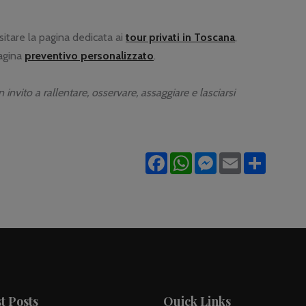
isitare la pagina dedicata ai
tour privati in Toscana
,
pagina
preventivo personalizzato
.
nvito a rallentare, osservare, assaggiare e lasciarsi
Facebook
WhatsApp
Messenger
Email
Share
t Posts
Quick Links