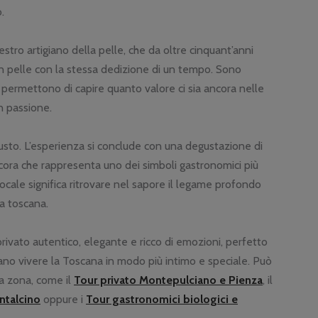
.
stro artigiano della pelle, che da oltre cinquant’anni
 in pelle con la stessa dedizione di un tempo. Sono
e permettono di capire quanto valore ci sia ancora nelle
n passione.
usto. L’esperienza si conclude con una degustazione di
pecora che rappresenta uno dei simboli gastronomici più
 locale significa ritrovare nel sapore il legame profondo
ra toscana.
privato autentico, elegante e ricco di emozioni, perfetto
rano vivere la Toscana in modo più intimo e speciale. Può
a zona, come il
Tour privato Montepulciano e Pienza
, il
ntalcino
oppure i
Tour gastronomici biologici e