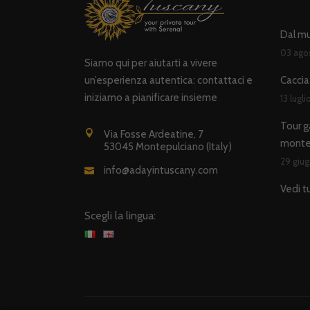
Dal mul
03 ago
Siamo qui per aiutarti a vivere
un’esperienza autentica: contattaci e
Caccia 
iniziamo a pianificare insieme
13 lugl
Tour g
Via Fosse Ardeatine, 7
monte
53045 Montepulciano (Italy)
29 giu
info@adayintuscany.com
Vedi t
Scegli la lingua: