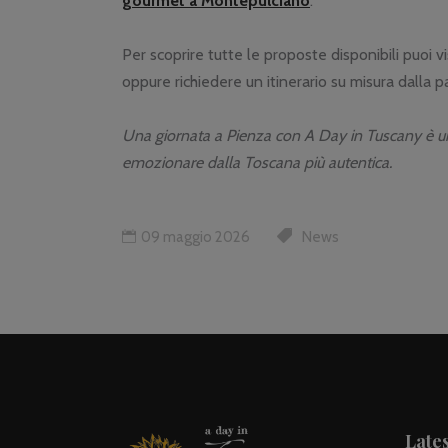
gourmet a Montepulciano
.
Per scoprire tutte le proposte disponibili puoi v
oppure richiedere un itinerario su misura dalla 
Una giornata a Pienza con A Day in Tuscany è un i
emozionare dalla Toscana più autentica.
09 maggio 2026
News
Lates