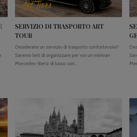
Art Tours
E
SERVIZIO DI TRASPORTO ART
SE
TOUR
G
Desiderate un servizio di trasporto confortevole?
Des
e
Saremo lieti di organizzare per voi un minivan
Sar
Mercedes-Benz di lusso con...
Mer