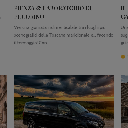
PIENZA & LABORATORIO DI
IL
PECORINO
CA
!
l
Vivi una giornata indimenticabile tra i luoghi più
Una
scenografici della Toscana meridionale e… facendo
sug
il formaggio! Con...
guid