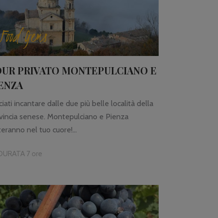
Food Gems
OUR PRIVATO MONTEPULCIANO E
ENZA
ciati incantare dalle due più belle località della
vincia senese. Montepulciano e Pienza
teranno nel tuo cuore!...
DURATA 7 ore