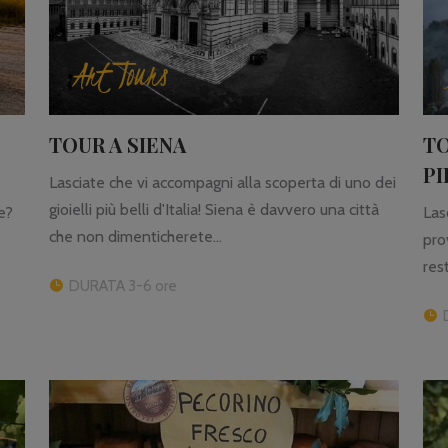
Art Tours
TOUR A SIENA
T
PI
Lasciate che vi accompagni alla scoperta di uno dei
gioielli più belli d'Italia! Siena è davvero una città
e?
Las
che non dimenticherete...
pro
res
DURATA 3-6 ore