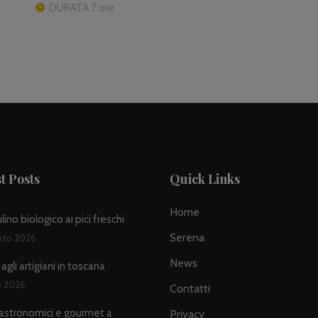
DURATA 7 ore
t Posts
Quick Links
Home
ino biologico ai pici freschi
Serena
sto 2026
News
agli artigiani in toscana
io 2026
Contatti
astronomici e gourmet a
Privacy