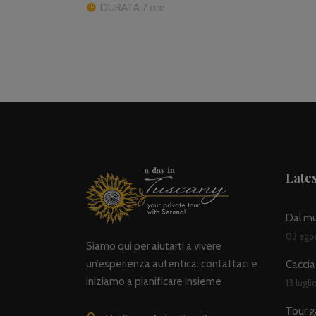
DURATA 7 ore
Lates
Dal mul
03 ago
Siamo qui per aiutarti a vivere
un’esperienza autentica: contattaci e
Caccia 
iniziamo a pianificare insieme
13 lugl
Tour g