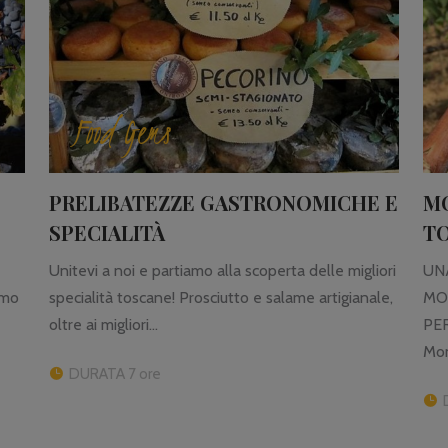
Food Gems
PRELIBATEZZE GASTRONOMICHE E
M
SPECIALITÀ
TO
Unitevi a noi e partiamo alla scoperta delle migliori
UN
emo
specialità toscane! Prosciutto e salame artigianale,
MO
oltre ai migliori...
PER
Mon
DURATA 7 ore